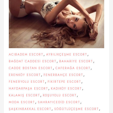
,
,
ACIBADEM ESCORT
AYRILIKÇEŞME ESCORT
,
,
BAĞDAT CADDESI ESCORT
BAHARIYE ESCORT
,
,
CADDE BOSTAN ESCORT
CAFERAĞA ESCORT
,
,
ERENKÖY ESCORT
FENERBAHÇE ESCORT
,
,
FENERYOLU ESCORT
FIKIRTEPE ESCORT
,
,
HAYDARPAŞA ESCORT
KADIKÖY ESCORT
,
,
KALAMIŞ ESCORT
KOŞUYOLU ESCORT
,
,
MODA ESCORT
SAHRAYICEDID ESCORT
,
,
ŞAŞKINBAKKAL ESCORT
SÖĞÜTLÜÇEŞME ESCORT