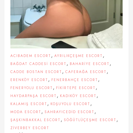
,
,
ACIBADEM ESCORT
AYRILIKÇEŞME ESCORT
,
,
BAĞDAT CADDESI ESCORT
BAHARIYE ESCORT
,
,
CADDE BOSTAN ESCORT
CAFERAĞA ESCORT
,
,
ERENKÖY ESCORT
FENERBAHÇE ESCORT
,
,
FENERYOLU ESCORT
FIKIRTEPE ESCORT
,
,
HAYDARPAŞA ESCORT
KADIKÖY ESCORT
,
,
KALAMIŞ ESCORT
KOŞUYOLU ESCORT
,
,
MODA ESCORT
SAHRAYICEDID ESCORT
,
,
ŞAŞKINBAKKAL ESCORT
SÖĞÜTLÜÇEŞME ESCORT
ZIVERBEY ESCORT